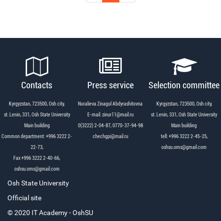
Contacts
Press service
Selection committee
Kyrgyzstan, 723500, Osh city,
Nuralieva Zinagul Abdyrashitovna
Kyrgyzstan, 723500, Osh city,
st. Lenin, 331, Osh State University
Е-mail: zinur11@mail.ru
st. Lenin, 331, Osh State University
Main building
0(3222) 2-04-87, 0770-37-94-98
Main building
Common department: +996 3222 2-
chechgpi@mail.ru
tell: +996 3222 2-45-25,
22-73,
oshsu.oms@gmail.com
Fax +996 3222 2-40-66,
oshsu.oms@gmail.com
Osh State University
Official site
© 2020 IT Academy - OshSU