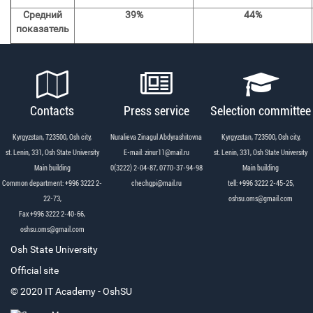
Средний
39%
44%
показатель
Contacts
Press service
Selection committee
Kyrgyzstan, 723500, Osh city,
Nuralieva Zinagul Abdyrashitovna
Kyrgyzstan, 723500, Osh city,
st. Lenin, 331, Osh State University
Е-mail: zinur11@mail.ru
st. Lenin, 331, Osh State University
Main building
0(3222) 2-04-87, 0770-37-94-98
Main building
Common department: +996 3222 2-
chechgpi@mail.ru
tell: +996 3222 2-45-25,
22-73,
oshsu.oms@gmail.com
Fax +996 3222 2-40-66,
oshsu.oms@gmail.com
Osh State University
Official site
© 2020 IT Academy - OshSU