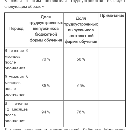
В связи с этим показатели трудоустройства выглядят
следующим образом:
Примечание
Доля
Доля
трудоустроенных
трудоустроенных
Период
выпускников
выпускников
бюджетной
контрактной
формы
обучения
формы
обучения
В течение 3
месяцев
70 %
50 %
после
окончания
В течение 6
месяцев
85 %
65%
после
окончания
В течение
12 месяцев
94 %
76 %
после
окончания
В целях реализации постановлений Кабинета Министров