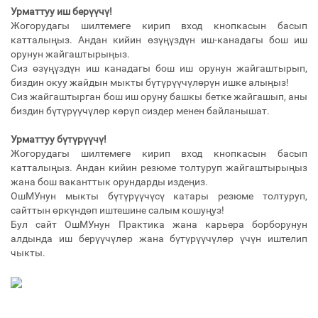
Урматтуу иш берүүчү!
Жогорудагы шилтемеге кирип вход кнопкасын басып
катталыңыз. Андан кийин өзүңүздүн иш-канадагы бош иш
орунун жайгаштырыңыз.
Сиз өзүңүздүн иш канадагы бош иш орунун жайгаштырып,
биздин окуу жайдын мыкты бүтүрүүчүлөрүн ишке алыңыз!
Сиз жайгаштырган бош иш оруну башкы бетке жайгашып, аны
биздин бүтүрүүчүлөр көрүп сиздер менен байланышат.
Урматтуу бүтүрүүчү!
Жогорудагы шилтемеге кирип вход кнопкасын басып
катталыңыз. Андан кийин резюме толтуруп жайгаштырыңыз
жана бош ваканттык орундарды издеңиз.
ОшМУнун мыкты бүтүрүүчүсү катары резюме толтуруп,
сайттын өркүндөп иштешине салым кошуңуз!
Бул сайт ОшМУнун Практика жана карьера борборунун
алдында иш берүүчүлөр жана бүтүрүүчүлөр үчүн иштелип
чыкты.