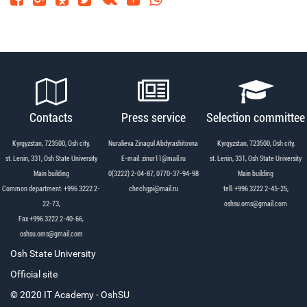
Contacts
Press service
Selection committee
Kyrgyzstan, 723500, Osh city,
Nuralieva Zinagul Abdyrashitovna
Kyrgyzstan, 723500, Osh city,
st. Lenin, 331, Osh State University
Е-mail: zinur11@mail.ru
st. Lenin, 331, Osh State University
Main building
0(3222) 2-04-87, 0770-37-94-98
Main building
Common department: +996 3222 2-
chechgpi@mail.ru
tell: +996 3222 2-45-25,
22-73,
oshsu.oms@gmail.com
Fax +996 3222 2-40-66,
oshsu.oms@gmail.com
Osh State University
Official site
© 2020 IT Academy - OshSU